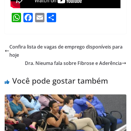
W
F
E
S
h
a
m
h
at
c
ai
ar
s
e
l
e
Confira lista de vagas de emprego disponíveis para
A
b
hoje
p
o
Dra. Nieuma fala sobre Fibrose e Aderência
p
o
Você pode gostar também
k