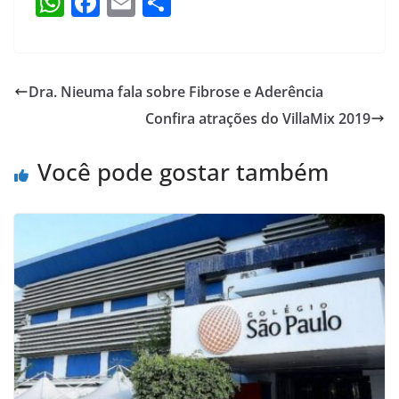
W
F
E
S
h
a
m
h
at
c
ai
ar
s
e
l
e
Dra. Nieuma fala sobre Fibrose e Aderência
A
b
Confira atrações do VillaMix 2019
p
o
p
o
Você pode gostar também
k