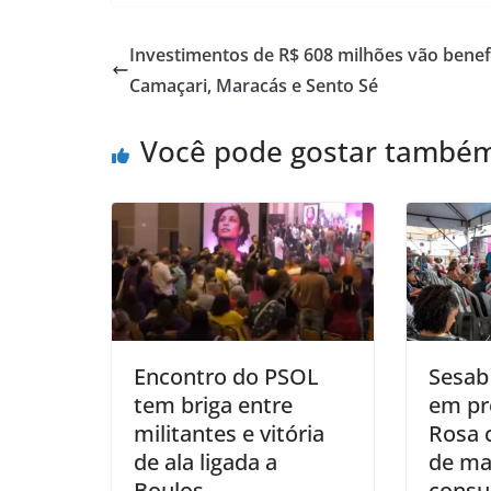
at
c
ai
ar
s
e
l
e
Investimentos de R$ 608 milhões vão benef
A
b
Camaçari, Maracás e Sento Sé
p
o
Você pode gostar també
p
o
k
Encontro do PSOL
Sesab 
tem briga entre
em pr
militantes e vitória
Rosa 
de ala ligada a
de ma
Boulos
consu