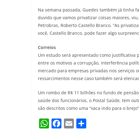
Na semana passada, Guedes também já tinha fala
duvido que vamos privatizar coisas maiores, viu,
Petrobras, Roberto Castello Branco. “As privatiza
você, Castello Branco, pode fazer algo surpreen
Correios
Um estudo será apresentado como justificativa pa
entre os motivos a corrupção, interferência polít
mercado para empresas privadas nos serviços on
ressarcimentos nesse caso também será elenca
Um rombo de R$ 11 bilhões no fundo de pensão 
saúde dos funcionários, o Postal Saúde, tem out
são descritos como uma “vaca indo para o brejo
W
F
E
S
h
a
m
h