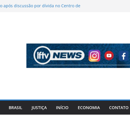
 após discussão por dívida no Centro de
o
íticas sobre figurino e diz que ataques
endas da turnê
 mantém indefinição sobre vice e diz que
artidos continuam
pela PF cita “apoio total” de ACM Neto ao
l Vorcaro
 tiros após criminosos invadirem
amaçari
BRASIL
JUSTIÇA
INÍCIO
ECONOMIA
CONTATO