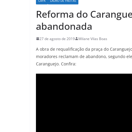
CAPA
LAURO DE FREITAS
Reforma do Caranguej
abandonada
27 de agosto de 2019
Milane Vilas Boas
A obra de requalificação da praça do Caranguejo
moradores reclamam de abandono, segundo eles, 
Caranguejo. Confira: