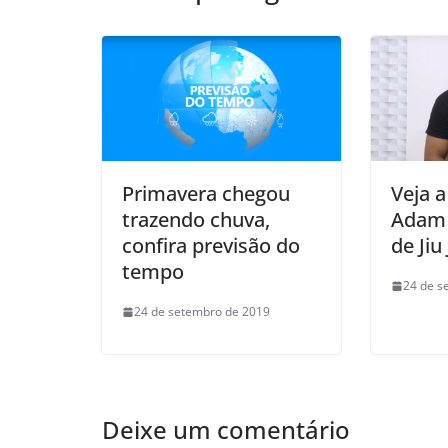
k
Primavera chegou
Veja a
trazendo chuva,
Adam 
confira previsão do
de Jiu 
tempo
24 de s
24 de setembro de 2019
Deixe um comentário