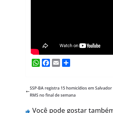
W
F
E
S
h
a
m
h
at
c
ai
ar
s
e
l
e
SSP-BA registra 15 homicídios em Salvador
A
b
RMS no final de semana
p
o
Você pode gostar també
p
o