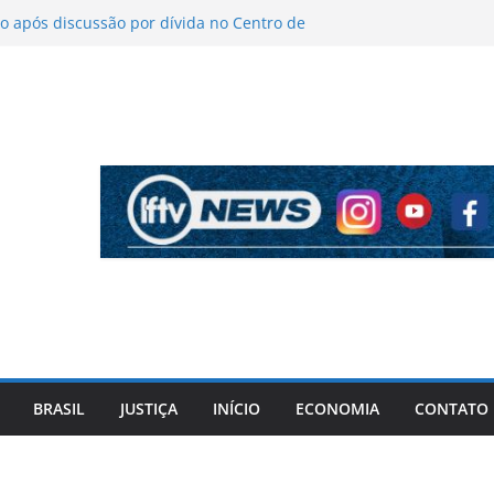
 após discussão por dívida no Centro de
o
íticas sobre figurino e diz que ataques
endas da turnê
 mantém indefinição sobre vice e diz que
artidos continuam
pela PF cita “apoio total” de ACM Neto ao
l Vorcaro
 tiros após criminosos invadirem
amaçari
BRASIL
JUSTIÇA
INÍCIO
ECONOMIA
CONTATO