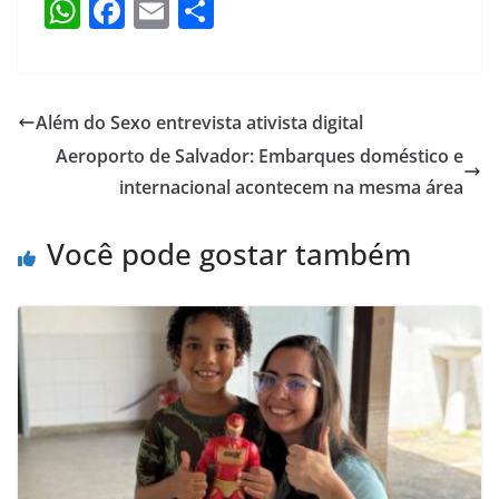
W
F
E
S
h
a
m
h
at
c
ai
ar
s
e
l
e
Além do Sexo entrevista ativista digital
A
b
Aeroporto de Salvador: Embarques doméstico e
p
o
internacional acontecem na mesma área
p
o
Você pode gostar também
k