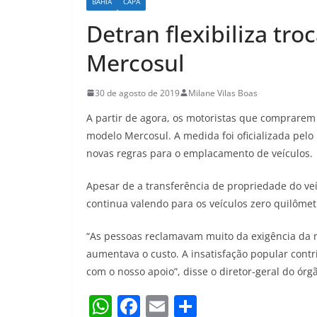
BAHIA
CAPA
Detran flexibiliza tr
Mercosul
30 de agosto de 2019
Milane Vilas Boas
A partir de agora, os motoristas que comprarem 
modelo Mercosul. A medida foi oficializada pelo
novas regras para o emplacamento de veículos.
Apesar de a transferência de propriedade do veíc
continua valendo para os veículos zero quilôme
“As pessoas reclamavam muito da exigência da 
aumentava o custo. A insatisfação popular con
com o nosso apoio”, disse o diretor-geral do órg
W
F
E
S