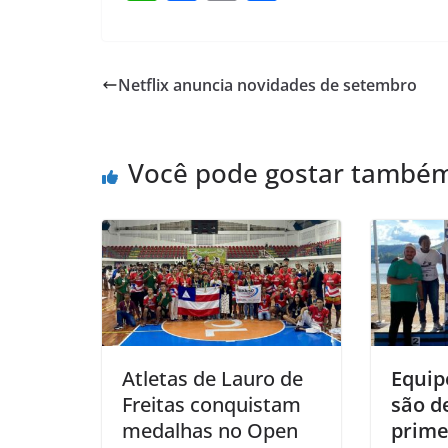
h
a
m
h
at
c
ai
ar
s
e
l
e
Netflix anuncia novidades de setembro
A
b
p
o
Você pode gostar també
p
o
k
Atletas de Lauro de
Equip
Freitas conquistam
são d
medalhas no Open
prime