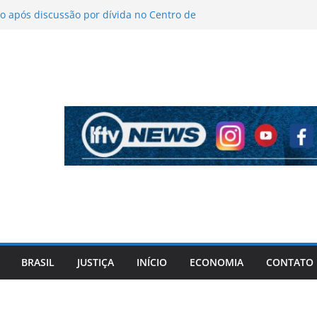
 após discussão por dívida no Centro de
o
íticas sobre figurino e diz que ataques
endas da turnê
 mantém indefinição sobre vice e diz que
artidos continuam
pela PF cita “apoio total” de ACM Neto ao
l Vorcaro
 tiros após criminosos invadirem
amaçari
BRASIL
JUSTIÇA
INÍCIO
ECONOMIA
CONTATO