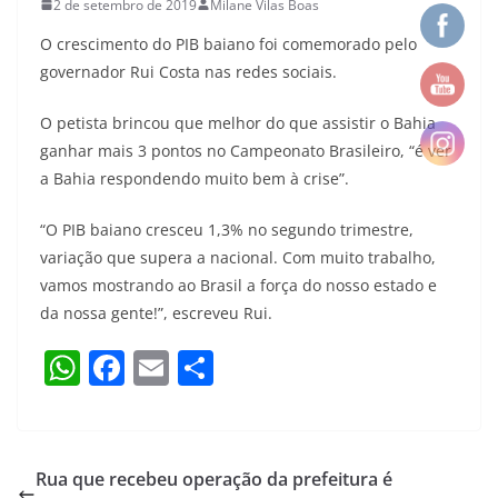
2 de setembro de 2019
Milane Vilas Boas
O crescimento do PIB baiano foi comemorado pelo
governador Rui Costa nas redes sociais.
O petista brincou que melhor do que assistir o Bahia
ganhar mais 3 pontos no Campeonato Brasileiro, “é ver
a Bahia respondendo muito bem à crise”.
“O PIB baiano cresceu 1,3% no segundo trimestre,
variação que supera a nacional. Com muito trabalho,
vamos mostrando ao Brasil a força do nosso estado e
da nossa gente!”, escreveu Rui.
W
F
E
S
h
a
m
h
at
c
ai
ar
s
e
l
e
Rua que recebeu operação da prefeitura é