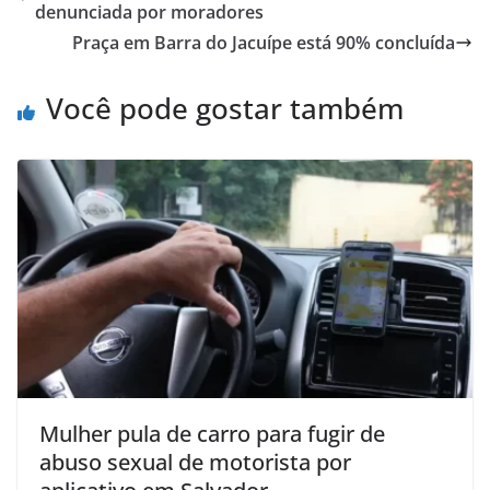
A
b
denunciada por moradores
p
o
Praça em Barra do Jacuípe está 90% concluída
p
o
Você pode gostar também
k
Mulher pula de carro para fugir de
abuso sexual de motorista por