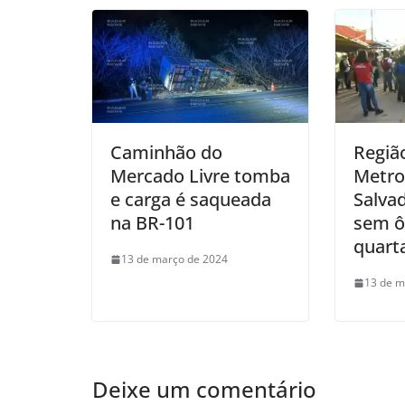
Caminhão do
Regiã
Mercado Livre tomba
Metro
e carga é saqueada
Salva
na BR-101
sem ô
quarta
13 de março de 2024
13 de m
Deixe um comentário