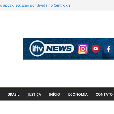
 após discussão por dívida no Centro de
o
íticas sobre figurino e diz que ataques
endas da turnê
 mantém indefinição sobre vice e diz que
artidos continuam
pela PF cita “apoio total” de ACM Neto ao
l Vorcaro
 tiros após criminosos invadirem
amaçari
BRASIL
JUSTIÇA
INÍCIO
ECONOMIA
CONTATO