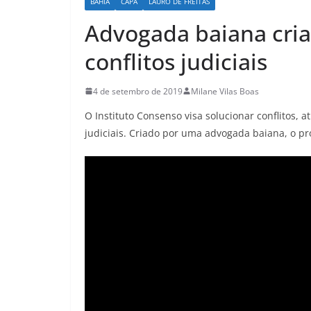
BAHIA
CAPA
LAURO DE FREITAS
Advogada baiana cri
conflitos judiciais
4 de setembro de 2019
Milane Vilas Boas
O Instituto Consenso visa solucionar conflitos, 
judiciais. Criado por uma advogada baiana, o pro