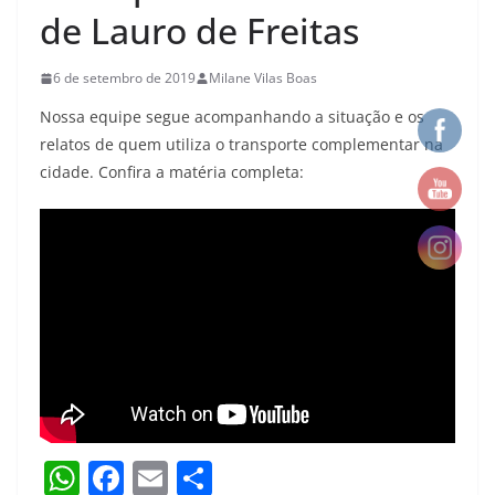
de Lauro de Freitas
6 de setembro de 2019
Milane Vilas Boas
Nossa equipe segue acompanhando a situação e os
relatos de quem utiliza o transporte complementar na
cidade. Confira a matéria completa:
W
F
E
S