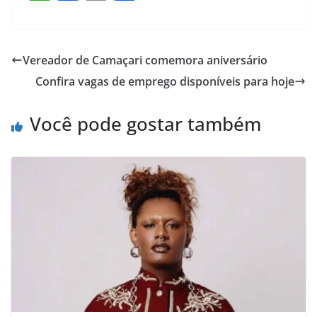
h
a
m
h
at
c
ai
ar
s
e
l
e
Vereador de Camaçari comemora aniversário
A
b
Confira vagas de emprego disponíveis para hoje
p
o
p
o
Você pode gostar também
k