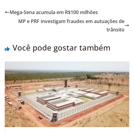
at
c
ai
ar
s
e
l
e
Mega-Sena acumula em R$100 milhões
A
b
MP e PRF investigam fraudes em autuações de
p
o
trânsito
p
o
Você pode gostar também
k