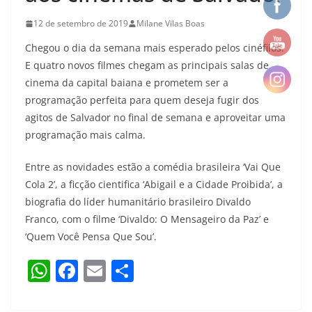
12 de setembro de 2019
Milane Vilas Boas
Chegou o dia da semana mais esperado pelos cinéfilos.
E quatro novos filmes chegam as principais salas de
cinema da capital baiana e prometem ser a
programação perfeita para quem deseja fugir dos
agitos de Salvador no final de semana e aproveitar uma
programação mais calma.
Entre as novidades estão a comédia brasileira ‘Vai Que
Cola 2’, a ficção cientifica ‘Abigail e a Cidade Proibida’, a
biografia do líder humanitário brasileiro Divaldo
Franco, com o filme ‘Divaldo: O Mensageiro da Paz’ e
‘Quem Você Pensa Que Sou’.
W
F
E
S
h
a
m
h