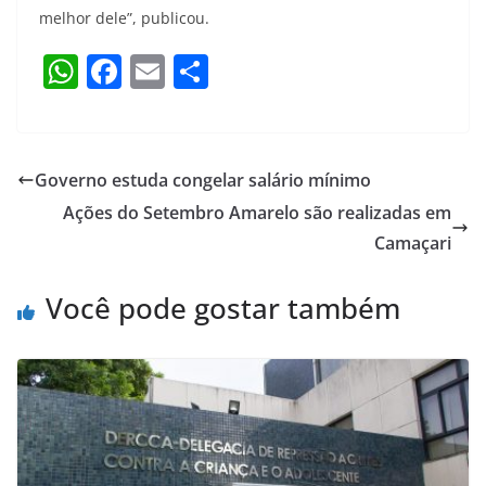
melhor dele”, publicou.
W
F
E
S
h
a
m
h
at
c
ai
ar
s
e
l
e
Governo estuda congelar salário mínimo
A
b
Ações do Setembro Amarelo são realizadas em
p
o
Camaçari
p
o
Você pode gostar também
k