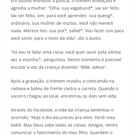
Em áudios enviados à polícia, o homem ameaçava e
agredia a mulher: “Olha, sua vagabund*, vai ser feito.
Vai ser feito, sim, para você aprender. sua queng*,
ordinária, sua mulher de muitos. Você não merece
nada. Merece lixo. sua put*, safad*. Vou fazer isso para
você sentir para o resto da vida”, diz o áudio.
“Só vou te falar uma coisa: você quer ouvir pela última
vez a vozinha?”, perguntou. Nesse momento é possível
escutar a voz da criança dizendo: “Mãe, adeus”.
Após a gravação, o homem invadiu a contramão na
rodovia e bateu de frente contra a carreta. Quando o
socorro chegou ao local, encontrou os dois sem vida.
Através do Facebook, a mãe da criança lamentou o
ocorrido: “Hoje o dia escureceu pra mim. Perdi meu
bebê. Mas Deus sabe todas as coisas. Amigos, venho
comunicar o falecimento do meu filho. Guardem o