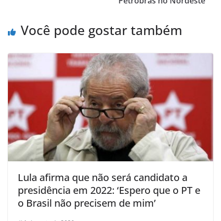
p
o
Petrobras no Nordeste
p
o
Você pode gostar também
k
Lula afirma que não será candidato a
presidência em 2022: ‘Espero que o PT e
o Brasil não precisem de mim’