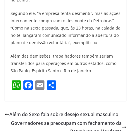
Segundo ele, “a empresa tenta desmentir, mas as ações
internamente comprovam o desmonte da Petrobras”.
“Como na sexta passada, que, às 23 horas, na calada da
noite, lançaram comunicado informando a abertura do
plano de demissão voluntária”, exemplificou.
Além das demissões, trabalhadores também seriam
transferidos para operações em outros estados, como
São Paulo, Espírito Santo e Rio de Janeiro.
W
F
E
S
h
a
m
h
at
c
ai
ar
s
e
l
e
Além do Sexo fala sobre desejo sexual masculino
A
b
Governadores se preocupam com fechamento da