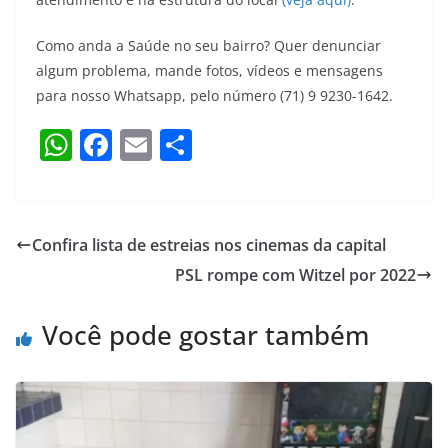
Como anda a Saúde no seu bairro? Quer denunciar
algum problema, mande fotos, vídeos e mensagens
para nosso Whatsapp, pelo número (71) 9 9230-1642.
W
F
E
S
h
a
m
h
at
c
ai
ar
s
e
l
e
Confira lista de estreias nos cinemas da capital
A
b
PSL rompe com Witzel por 2022
p
o
p
o
Você pode gostar também
k