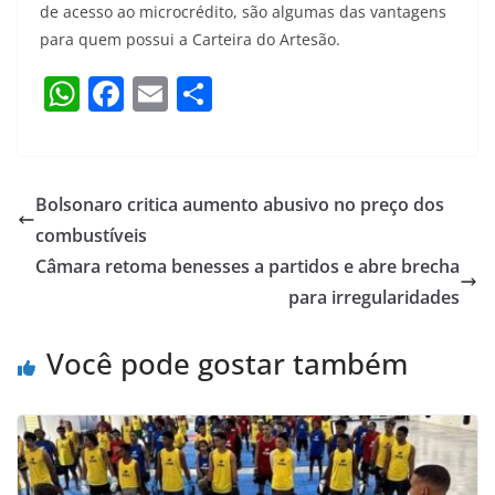
de acesso ao microcrédito, são algumas das vantagens
para quem possui a Carteira do Artesão.
W
F
E
S
h
a
m
h
at
c
ai
ar
s
e
l
e
Bolsonaro critica aumento abusivo no preço dos
A
b
combustíveis
p
o
Câmara retoma benesses a partidos e abre brecha
p
o
para irregularidades
k
Você pode gostar também