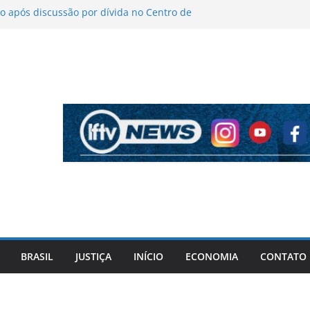
 após discussão por dívida no Centro de
o
íticas sobre figurino e diz que ataques
endas da turnê
 mantém indefinição sobre vice e diz que
artidos continuam
pela PF cita “apoio total” de ACM Neto ao
l Vorcaro
 tiros após criminosos invadirem
amaçari
BRASIL
JUSTIÇA
INÍCIO
ECONOMIA
CONTATO