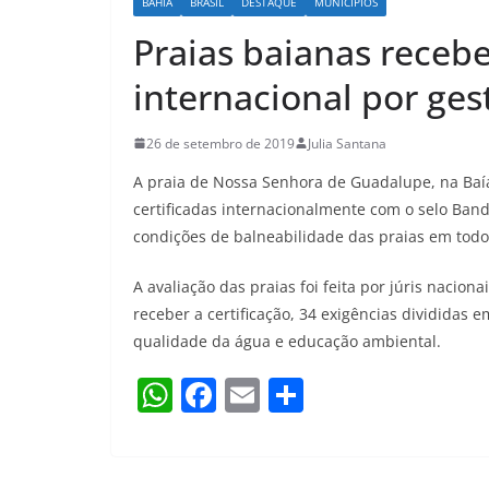
BAHIA
BRASIL
DESTAQUE
MUNICÍPIOS
Praias baianas recebe
internacional por ge
26 de setembro de 2019
Julia Santana
A praia de Nossa Senhora de Guadalupe, na Baí
certificadas internacionalmente com o selo Ban
condições de balneabilidade das praias em todo
A avaliação das praias foi feita por júris nacion
receber a certificação, 34 exigências divididas 
qualidade da água e educação ambiental.
W
F
E
S
h
a
m
h
at
c
ai
ar