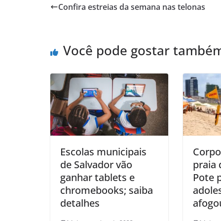
s
e
l
e
Confira estreias da semana nas telonas
A
b
p
o
Você pode gostar també
p
o
k
Escolas municipais
Corpo
de Salvador vão
praia 
ganhar tablets e
Pote 
chromebooks; saiba
adole
detalhes
afogo