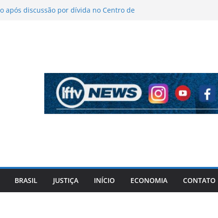
 após discussão por dívida no Centro de
o
íticas sobre figurino e diz que ataques
endas da turnê
 mantém indefinição sobre vice e diz que
artidos continuam
pela PF cita “apoio total” de ACM Neto ao
l Vorcaro
 tiros após criminosos invadirem
amaçari
BRASIL
JUSTIÇA
INÍCIO
ECONOMIA
CONTATO