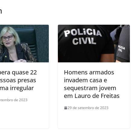
m
bera quase 22
Homens armados
essoas presas
invadem casa e
ma irregular
sequestram jovem
em Lauro de Freitas
etembro de 2023
29 de setembro de 2023