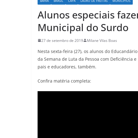
BAHIA
BRASIL
CAPA
LAURO DE FREITAS
MUNICÍPIOS
Alunos especiais faz
Municipal do Surdo
27 de setembro de 2019
Milane Vilas Boas
Nesta sexta-feira (27), os alunos do Educandár
da Semana de Luta da Pessoa com Deficiência e 
pais e educadores, também.
Confira matéria completa: