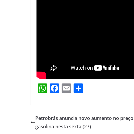
W
F
E
S
h
a
m
h
at
c
ai
ar
s
e
l
e
Petrobrás anuncia novo aumento no preço
A
b
gasolina nesta sexta (27)