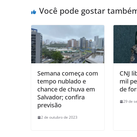
p
o
Você pode gostar també
p
o
k
Semana começa com
CNJ li
tempo nublado e
mil p
chance de chuva em
de for
Salvador; confira
29 de s
previsão
2 de outubro de 2023