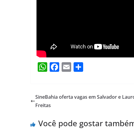
W
F
E
S
h
a
m
h
at
c
ai
ar
s
e
l
e
SineBahia oferta vagas em Salvador e Laur
A
b
Freitas
p
o
Você pode gostar també
p
o
k