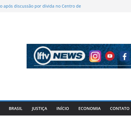
 após discussão por dívida no Centro de
o
íticas sobre figurino e diz que ataques
endas da turnê
 mantém indefinição sobre vice e diz que
artidos continuam
pela PF cita “apoio total” de ACM Neto ao
l Vorcaro
 tiros após criminosos invadirem
amaçari
BRASIL
JUSTIÇA
INÍCIO
ECONOMIA
CONTATO