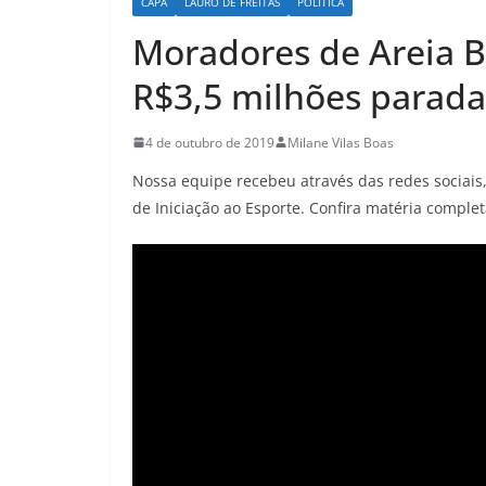
CAPA
LAURO DE FREITAS
POLÍTICA
Moradores de Areia 
R$3,5 milhões parada
4 de outubro de 2019
Milane Vilas Boas
Nossa equipe recebeu através das redes sociais
de Iniciação ao Esporte. Confira matéria complet