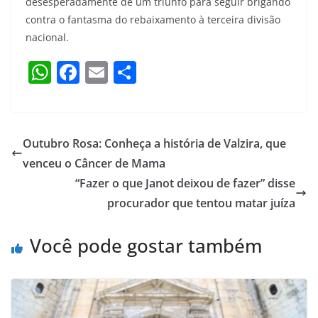
desesperadamente de um triunfo para seguir brigando
contra o fantasma do rebaixamento à terceira divisão
nacional.
W
F
E
S
h
a
m
h
at
c
ai
ar
s
e
l
e
Outubro Rosa: Conheça a história de Valzira, que
A
b
venceu o Câncer de Mama
p
o
“Fazer o que Janot deixou de fazer” disse
p
o
procurador que tentou matar juíza
k
Você pode gostar também