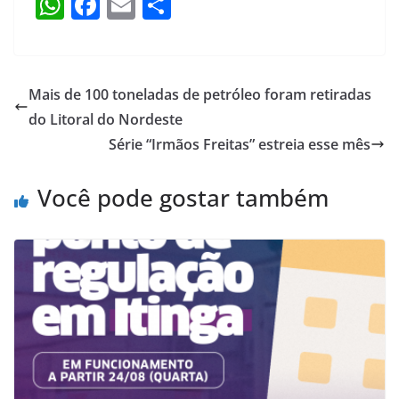
W
F
E
S
h
a
m
h
at
c
ai
ar
s
e
l
e
Mais de 100 toneladas de petróleo foram retiradas
A
b
do Litoral do Nordeste
p
o
Série “Irmãos Freitas” estreia esse mês
p
o
Você pode gostar também
k