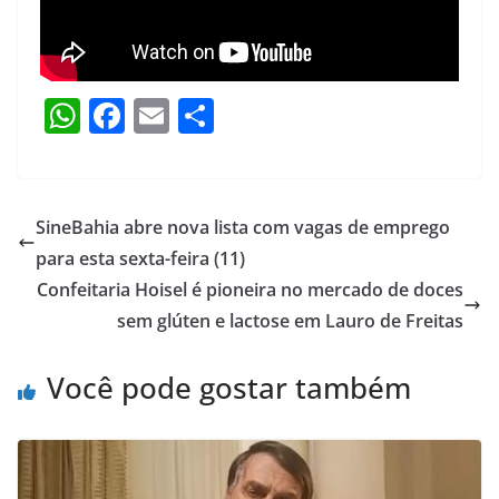
W
F
E
S
h
a
m
h
at
c
ai
ar
s
e
l
e
SineBahia abre nova lista com vagas de emprego
A
b
para esta sexta-feira (11)
p
o
Confeitaria Hoisel é pioneira no mercado de doces
p
o
sem glúten e lactose em Lauro de Freitas
k
Você pode gostar também