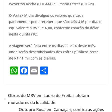
Weverton Rocha (PDT-MA) e Elmano Férrer (PTB-PI).
O Vortex Midia divulgou os valores que cada
parlamentar pode receber, que são: US$ 416 por dia, o
equivalente a R$ 1.716,00, conforme cotação do dólar
nesta quinta (10).
A viagem será feita entre os dias 11 e 14 deste mês,
onde serão desembolsados dos cofres públicos cerca
de R$ 41 mil com as diárias.
W
F
E
S
h
a
m
h
at
c
ai
ar
s
e
l
e
Obras do MRV em Lauro de Freitas afetam
A
b
moradores da localidade
p
o
Outubro Rosa em Camaçari; confira as ações