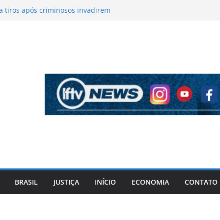
pela PF cita “apoio total” de ACM Neto ao
l Vorcaro
 tiros após criminosos invadirem
amaçari
 após discussão por dívida no Centro de
o
íticas sobre figurino e diz que ataques
endas da turnê
 mantém indefinição sobre vice e diz que
artidos continuam
BRASIL
JUSTIÇA
INÍCIO
ECONOMIA
CONTATO