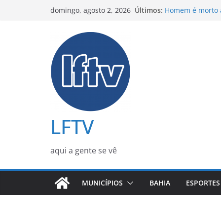
Pular
Mensagem obtida 
Últimos:
domingo, agosto 2, 2026
banqueiro Danie
para
Homem é morto a
o
residência em C
Homem é baleado
conteúdo
Mata de São Joã
Xuxa responde cr
impulsionaram v
Flávio Bolsonaro
conversas com p
LFTV
aqui a gente se vê
MUNICÍPIOS
BAHIA
ESPORTES