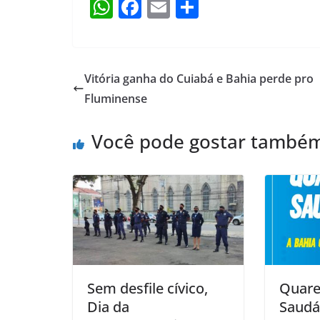
W
F
E
S
h
a
m
h
at
c
ai
ar
s
e
l
e
Vitória ganha do Cuiabá e Bahia perde pro
A
b
Fluminense
p
o
Você pode gostar també
p
o
k
Sem desfile cívico,
Quare
Dia da
Saudá