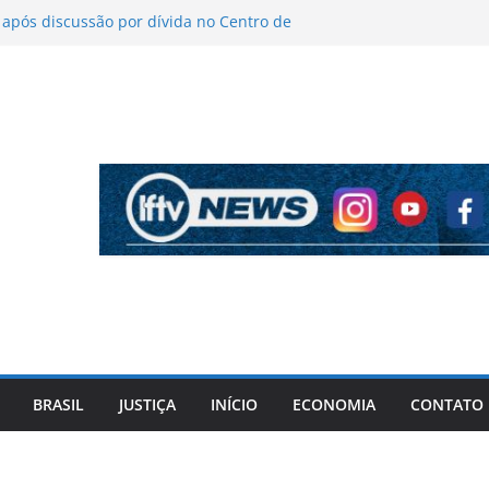
pós discussão por dívida no Centro de
icas sobre figurino e diz que ataques
ndas da turnê
antém indefinição sobre vice e diz que
rtidos continuam
ela PF cita “apoio total” de ACM Neto ao
Vorcaro
iros após criminosos invadirem
maçari
BRASIL
JUSTIÇA
INÍCIO
ECONOMIA
CONTATO