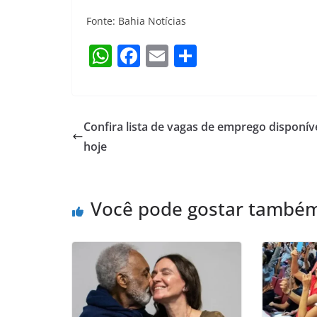
Fonte: Bahia Notícias
W
F
E
S
h
a
m
h
at
c
ai
ar
s
e
l
e
Confira lista de vagas de emprego disponív
A
b
hoje
p
o
p
o
Você pode gostar també
k