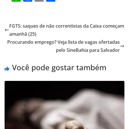
h
a
m
h
at
c
ai
ar
s
e
l
e
FGTS: saques de não correntistas da Caixa começam
A
b
amanhã (25)
p
o
Procurando emprego? Veja lista de vagas ofertadas
p
o
pelo SineBahia para Salvador
k
Você pode gostar também