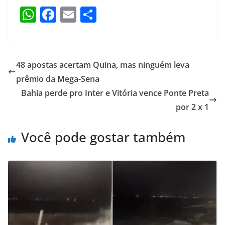
W
F
E
S
h
a
m
h
at
c
ai
ar
s
e
l
e
48 apostas acertam Quina, mas ninguém leva
A
b
prêmio da Mega-Sena
p
o
Bahia perde pro Inter e Vitória vence Ponte Preta
p
o
por 2 x 1
k
Você pode gostar também