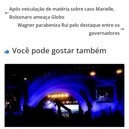
s
e
l
e
Após veiculação de matéria sobre caso Marielle,
A
b
Bolsonaro ameaça Globo
p
o
Wagner parabeniza Rui pelo destaque entre os
p
o
governadores
k
Você pode gostar também