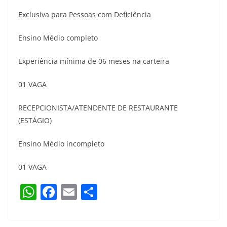
Exclusiva para Pessoas com Deficiência
Ensino Médio completo
Experiência mínima de 06 meses na carteira
01 VAGA
RECEPCIONISTA/ATENDENTE DE RESTAURANTE
(ESTÁGIO)
Ensino Médio incompleto
01 VAGA
W
F
E
S
h
a
m
h
at
c
ai
ar