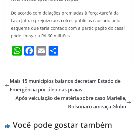
De acordo com delações premiadas à força-tarefa da
Lava Jato, o prejuízo aos cofres públicos causado pelo
esquema que teria contado com a participação do casal
pode chegar a R$ 60 milhões.
W
F
E
S
h
a
m
h
at
c
ai
ar
s
e
l
e
Mais 15 municípios baianos decretam Estado de
A
b
Emergência por óleo nas praias
p
o
Após veiculação de matéria sobre caso Marielle,
p
o
Bolsonaro ameaça Globo
k
Você pode gostar também