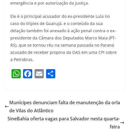
emergência e por autorização da Justiça.
Ele é o principal acusador do ex-presidente Lula no
caso do tríplex de Guarujá, e o conteúdo da sua
delação também foi anexado à ação penal contra o ex-
presidente da Câmara dos Deputados Marco Maia (PT-
RS), que se tornou réu na semana passada no Paraná
acusado de receber propina da OAS em uma CPI sobre
a Petrobras.
W
F
E
S
h
a
m
h
at
c
ai
ar
s
e
l
e
Munícipes denunciam falta de manutenção da orla
A
b
de Vilas do Atlântico
p
o
SineBahia oferta vagas para Salvador nesta quarta-
p
o
feira