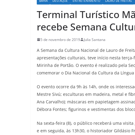
BAHIA
DESTAQUE
ENTRETENIMENTO
LAURO DE FREITAS
Terminal Turístico M
recebe Semana Cultur
5 de novembro de 2019
Julia Santana
A Semana da Cultura Nacional de Lauro de Freita
apresentações culturais, teve início nesta terça-
Mirinha de Portão. O evento é realizado pela Se
comemorar o Dia Nacional da Cultura da Língua 
O evento ocorre da 9h às 14h, onde os interess
Mestre Sivú; esculturas em madeira, metal e fi
Ana Carvalho); máscaras em papietagem assinadas
Débora Fontes; figurinos e vestimentas dos bloc
Na sexta-feira (8), o público receberá uma visit
e em seguida, às 13h30, o historiador Gildásio 