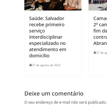
Saúde: Salvador
Camaç
recebe primeiro
2ª ca
serviço
fim da
interdisciplinar
contr
especializado no
Abran
atendimento em
27 de a
domicílio
27 de agosto de 2022
Deixe um comentário
O seu endereço de e-mail não será publicado.