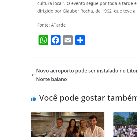
cultura local”. O evento segue por toda a tarde
dirigido por Glauber Rocha, de 1962, que teve a
Fonte: ATarde
W
F
E
S
h
a
m
h
at
c
ai
ar
s
e
l
e
Novo aeroporto pode ser instalado no Lito
A
b
Norte baiano
p
o
Você pode gostar també
p
o
k