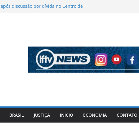
pós discussão por dívida no Centro de
icas sobre figurino e diz que ataques
ndas da turnê
antém indefinição sobre vice e diz que
rtidos continuam
ela PF cita “apoio total” de ACM Neto ao
Vorcaro
iros após criminosos invadirem
maçari
BRASIL
JUSTIÇA
INÍCIO
ECONOMIA
CONTATO