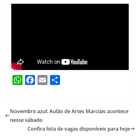
W
F
E
S
h
a
m
h
at
c
ai
ar
s
e
l
e
Novembro azul: Aulão de Artes Marciais acontece
A
b
nesse sábado
p
o
Confira lista de vagas disponíveis para hoje
p
o