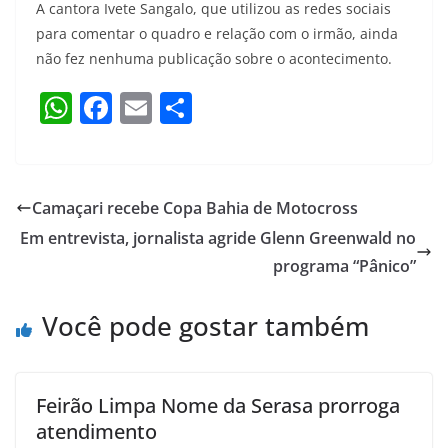
A cantora Ivete Sangalo, que utilizou as redes sociais
para comentar o quadro e relação com o irmão, ainda
não fez nenhuma publicação sobre o acontecimento.
W
F
E
S
h
a
m
h
at
c
ai
ar
s
e
l
e
Camaçari recebe Copa Bahia de Motocross
A
b
Em entrevista, jornalista agride Glenn Greenwald no
p
o
programa “Pânico”
p
o
Você pode gostar também
k
Feirão Limpa Nome da Serasa prorroga
atendimento