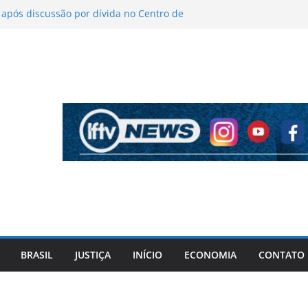
pós discussão por dívida no Centro de
icas sobre figurino e diz que ataques
ndas da turnê
antém indefinição sobre vice e diz que
rtidos continuam
ela PF cita “apoio total” de ACM Neto ao
Vorcaro
iros após criminosos invadirem
maçari
BRASIL
JUSTIÇA
INÍCIO
ECONOMIA
CONTATO