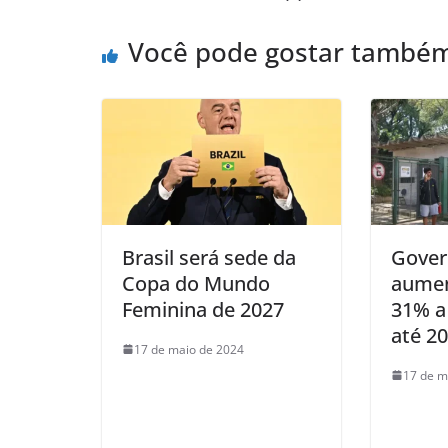
p
o
Você pode gostar també
p
o
k
Brasil será sede da
Gover
Copa do Mundo
aumen
Feminina de 2027
31% a
até 2
17 de maio de 2024
17 de m