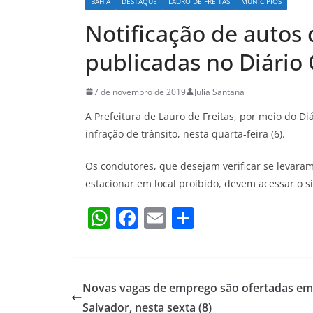
BAHIA
DESTAQUE
LAURO DE FREITAS
MUNICÍPIOS
Notificação de autos 
publicadas no Diário 
7 de novembro de 2019
Julia Santana
A Prefeitura de Lauro de Freitas, por meio do Di
infração de trânsito, nesta quarta-feira (6).
Os condutores, que desejam verificar se levaram
estacionar em local proibido, devem acessar o s
W
F
E
S
h
a
m
h
at
c
ai
ar
s
e
l
e
Novas vagas de emprego são ofertadas em
A
b
Salvador, nesta sexta (8)