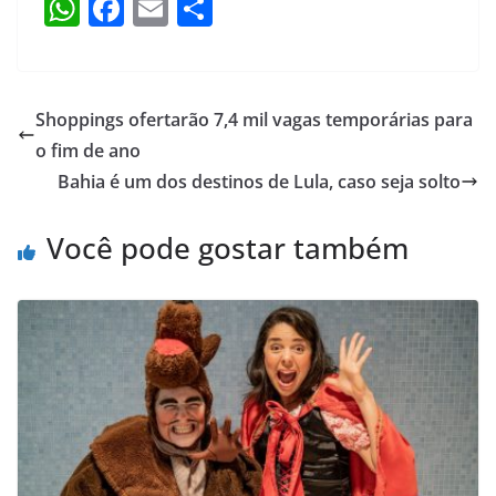
W
F
E
S
h
a
m
h
at
c
ai
ar
s
e
l
e
Shoppings ofertarão 7,4 mil vagas temporárias para
A
b
o fim de ano
p
o
Bahia é um dos destinos de Lula, caso seja solto
p
o
Você pode gostar também
k