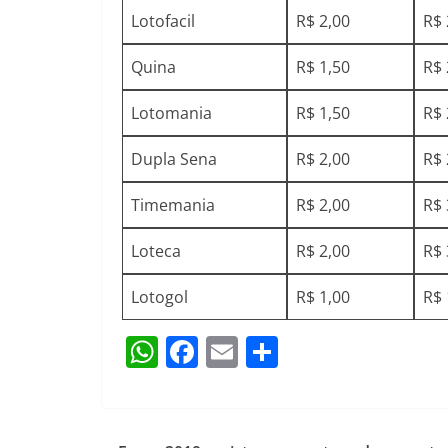
Lotofacil
R$ 2,00
R$ 
Quina
R$ 1,50
R$ 
Lotomania
R$ 1,50
R$ 
Dupla Sena
R$ 2,00
R$ 
Timemania
R$ 2,00
R$ 
Loteca
R$ 2,00
R$ 
Lotogol
R$ 1,00
R$ 
W
F
E
S
h
a
m
h
at
c
ai
ar
s
e
l
e