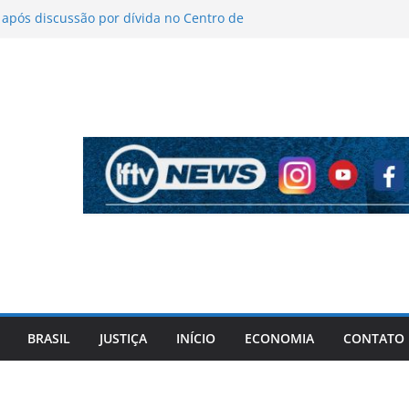
pós discussão por dívida no Centro de
icas sobre figurino e diz que ataques
ndas da turnê
antém indefinição sobre vice e diz que
rtidos continuam
ela PF cita “apoio total” de ACM Neto ao
Vorcaro
iros após criminosos invadirem
maçari
BRASIL
JUSTIÇA
INÍCIO
ECONOMIA
CONTATO