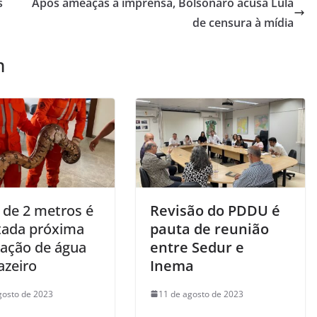
s
Após ameaças à imprensa, Bolsonaro acusa Lula
de censura à mídia
m
 de 2 metros é
Revisão do PDDU é
tada próxima
pauta de reunião
tação de água
entre Sedur e
azeiro
Inema
gosto de 2023
11 de agosto de 2023