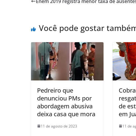
Enem 2019 registra menor taxa de ausente
A
b
p
o
Você pode gostar també
p
o
k
Pedreiro que
Cobra
denunciou PMs por
resga
abordagem abusiva
de es
deixa casa que mora
em Ju
11 de agosto de 2023
11 de a