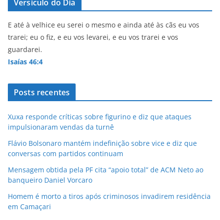
Versículo do Dia
E até à velhice eu serei o mesmo e ainda até às cãs eu vos
trarei; eu o fiz, e eu vos levarei, e eu vos trarei e vos
guardarei.
Isaías 46:4
Posts recentes
Xuxa responde críticas sobre figurino e diz que ataques
impulsionaram vendas da turnê
Flávio Bolsonaro mantém indefinição sobre vice e diz que
conversas com partidos continuam
Mensagem obtida pela PF cita “apoio total” de ACM Neto ao
banqueiro Daniel Vorcaro
Homem é morto a tiros após criminosos invadirem residência
em Camaçari