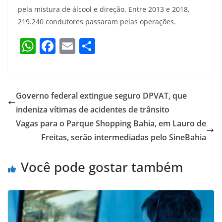
pela mistura de álcool e direção. Entre 2013 e 2018,
219.240 condutores passaram pelas operações.
W
F
E
S
h
a
m
h
at
c
ai
ar
s
e
l
e
Governo federal extingue seguro DPVAT, que
A
b
indeniza vítimas de acidentes de trânsito
p
o
Vagas para o Parque Shopping Bahia, em Lauro de
p
o
Freitas, serão intermediadas pelo SineBahia
k
Você pode gostar também