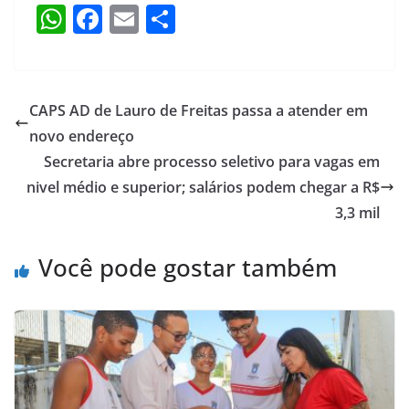
W
F
E
S
h
a
m
h
at
c
ai
ar
s
e
l
e
CAPS AD de Lauro de Freitas passa a atender em
A
b
novo endereço
p
o
Secretaria abre processo seletivo para vagas em
p
o
nivel médio e superior; salários podem chegar a R$
3,3 mil
k
Você pode gostar também