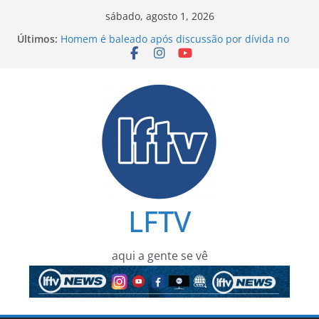
Pular
sábado, agosto 1, 2026
para
Últimos:
Homem é baleado após discussão por dívida no
o
Centro de Mata de São João
Xuxa responde críticas sobre figurino e diz que
conteúdo
ataques impulsionaram vendas da turnê
Flávio Bolsonaro mantém indefinição sobre vice e
diz que conversas com partidos continuam
Mensagem obtida pela PF cita “apoio total” de
ACM Neto ao banqueiro Daniel Vorcaro
Homem é morto a tiros após criminosos invadirem
residência em Camaçari
LFTV
aqui a gente se vê