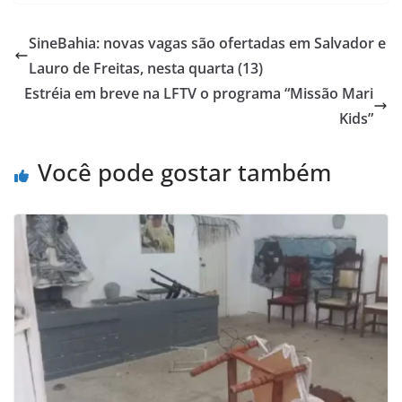
at
c
ai
ar
s
e
l
e
SineBahia: novas vagas são ofertadas em Salvador e
A
b
Lauro de Freitas, nesta quarta (13)
p
o
Estréia em breve na LFTV o programa “Missão Mari
p
o
Kids”
k
Você pode gostar também