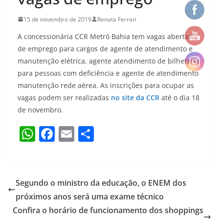
15 de novembro de 2019
Renata Ferrari
A concessionária CCR Metrô Bahia tem vagas abertas
de emprego para cargos de agente de atendimento e
manutenção elétrica, agente atendimento de bilheteria
para pessoas com deficiência e agente de atendimento
manutenção rede aérea. As inscrições para ocupar as
vagas podem ser realizadas
no site da CC
R
até o dia 18
de novembro.
W
F
E
S
h
a
m
h
at
c
ai
ar
s
e
l
e
Segundo o ministro da educação, o ENEM dos
A
b
próximos anos será uma exame técnico
p
o
Confira o horário de funcionamento dos shoppings