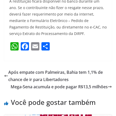
A restituição ficará disponível no banco durante um
ano. Se o contribuinte não fizer o resgate nesse prazo,
deverá fazer requerimento por meio da internet,
mediante o Formulário Eletrônico – Pedido de
Pagamento de Restituição, ou diretamente no e-CAC, no
serviço Extrato do Processamento da DIRPF.
W
F
E
S
h
a
m
h
at
c
ai
ar
s
e
l
e
Após empate com Palmeiras, Bahia tem 1,1% de
A
b
chance de ir para Libertadores
p
o
Mega-Sena acumula e pode pagar R$13,5 milhões
p
o
Você pode gostar também
k