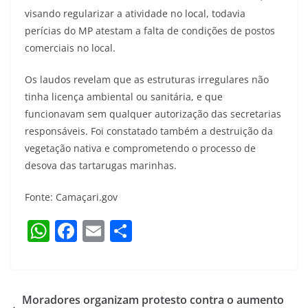
visando regularizar a atividade no local, todavia
perícias do MP atestam a falta de condições de postos
comerciais no local.
Os laudos revelam que as estruturas irregulares não
tinha licença ambiental ou sanitária, e que
funcionavam sem qualquer autorização das secretarias
responsáveis. Foi constatado também a destruição da
vegetação nativa e comprometendo o processo de
desova das tartarugas marinhas.
Fonte: Camaçari.gov
W
F
E
S
h
a
m
h
at
c
ai
ar
s
e
l
e
Moradores organizam protesto contra o aumento