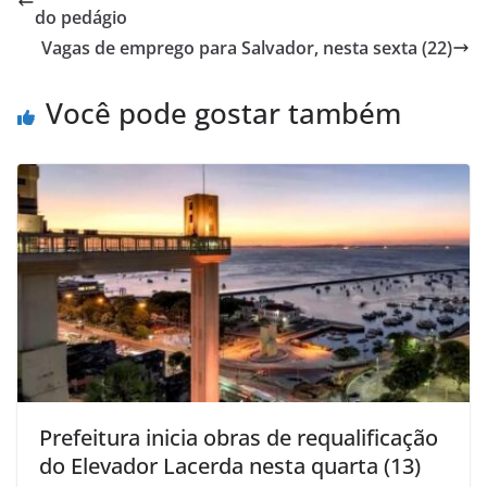
A
b
do pedágio
p
o
Vagas de emprego para Salvador, nesta sexta (22)
p
o
Você pode gostar também
k
Prefeitura inicia obras de requalificação
do Elevador Lacerda nesta quarta (13)