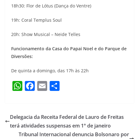
18h30: Flor de Lótus (Dança do Ventre)
19h: Coral Templus Soul
20h: Show Musical – Neide Telles
Funcionamento da Casa do Papai Noel e do Parque de
Diversões:
De quinta a domingo, das 17h às 22h
W
F
E
S
h
a
m
h
at
c
ai
ar
s
e
l
e
Delegacia da Receita Federal de Lauro de Freitas
A
b
terá atividades suspensas em 1° de janeiro
p
o
Tribunal Internacional denuncia Bolsonaro por