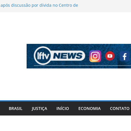
pós discussão por dívida no Centro de
icas sobre figurino e diz que ataques
ndas da turnê
antém indefinição sobre vice e diz que
rtidos continuam
ela PF cita “apoio total” de ACM Neto ao
Vorcaro
iros após criminosos invadirem
maçari
BRASIL
JUSTIÇA
INÍCIO
ECONOMIA
CONTATO