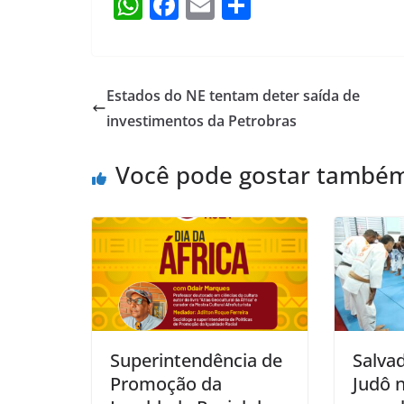
W
F
E
S
h
a
m
h
at
c
ai
ar
s
e
l
e
Estados do NE tentam deter saída de
A
b
investimentos da Petrobras
p
o
Você pode gostar també
p
o
k
Superintendência de
Salvad
Promoção da
Judô 