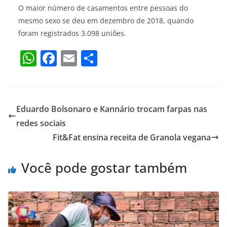
O maior número de casamentos entre pessoas do
mesmo sexo se deu em dezembro de 2018, quando
foram registrados 3.098 uniões.
W
F
E
S
h
a
m
h
at
c
ai
ar
s
e
l
e
Eduardo Bolsonaro e Kannário trocam farpas nas
A
b
redes sociais
p
o
Fit&Fat ensina receita de Granola vegana
p
o
Você pode gostar também
k