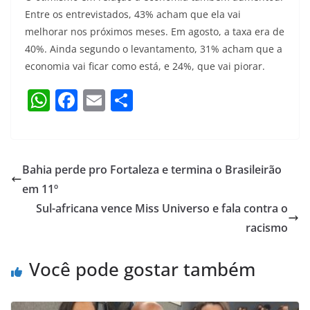
Entre os entrevistados, 43% acham que ela vai
melhorar nos próximos meses. Em agosto, a taxa era de
40%. Ainda segundo o levantamento, 31% acham que a
economia vai ficar como está, e 24%, que vai piorar.
W
F
E
S
h
a
m
h
at
c
ai
ar
s
e
l
e
Bahia perde pro Fortaleza e termina o Brasileirão
A
b
em 11º
p
o
Sul-africana vence Miss Universo e fala contra o
p
o
racismo
k
Você pode gostar também