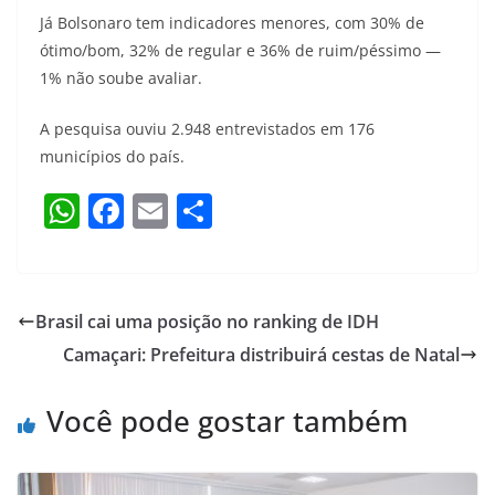
Já Bolsonaro tem indicadores menores, com 30% de
ótimo/bom, 32% de regular e 36% de ruim/péssimo —
1% não soube avaliar.
A pesquisa ouviu 2.948 entrevistados em 176
municípios do país.
W
F
E
S
h
a
m
h
at
c
ai
ar
s
e
l
e
Brasil cai uma posição no ranking de IDH
A
b
Camaçari: Prefeitura distribuirá cestas de Natal
p
o
p
o
Você pode gostar também
k