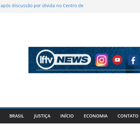
pós discussão por dívida no Centro de
icas sobre figurino e diz que ataques
ndas da turnê
antém indefinição sobre vice e diz que
rtidos continuam
ela PF cita “apoio total” de ACM Neto ao
Vorcaro
iros após criminosos invadirem
maçari
BRASIL
JUSTIÇA
INÍCIO
ECONOMIA
CONTATO