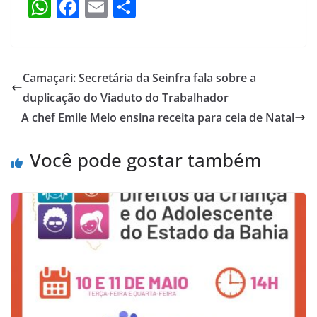
W
F
E
S
h
a
m
h
at
c
ai
ar
s
e
l
e
Camaçari: Secretária da Seinfra fala sobre a
A
b
duplicação do Viaduto do Trabalhador
p
o
A chef Emile Melo ensina receita para ceia de Natal
p
o
Você pode gostar também
k