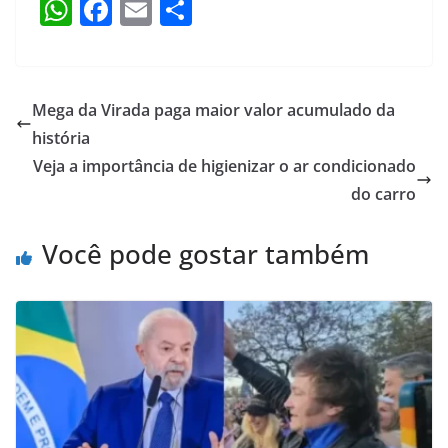
W
F
E
S
h
a
m
h
at
c
ai
ar
s
e
l
e
Mega da Virada paga maior valor acumulado da
A
b
história
p
o
Veja a importância de higienizar o ar condicionado
p
o
do carro
k
Você pode gostar também