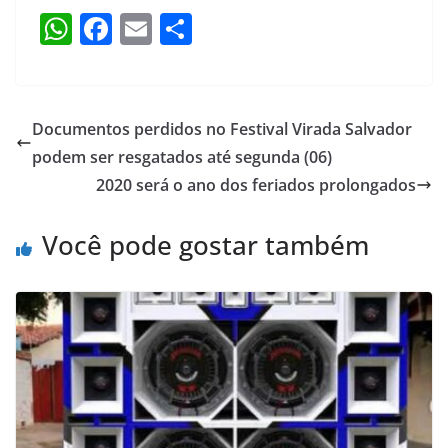
W
F
E
S
h
a
m
h
at
c
ai
ar
s
e
l
e
Documentos perdidos no Festival Virada Salvador
A
b
podem ser resgatados até segunda (06)
p
o
2020 será o ano dos feriados prolongados
p
o
Você pode gostar também
k