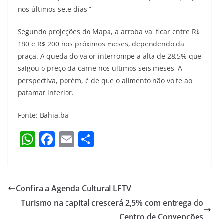
nos últimos sete dias.”
Segundo projeções do Mapa, a arroba vai ficar entre R$
180 e R$ 200 nos próximos meses, dependendo da
praça. A queda do valor interrompe a alta de 28,5% que
salgou o preço da carne nos últimos seis meses. A
perspectiva, porém, é de que o alimento não volte ao
patamar inferior.
Fonte: Bahia.ba
W
F
E
S
h
a
m
h
at
c
ai
ar
s
e
l
e
Confira a Agenda Cultural LFTV
A
b
Turismo na capital crescerá 2,5% com entrega do
p
o
Centro de Convenções