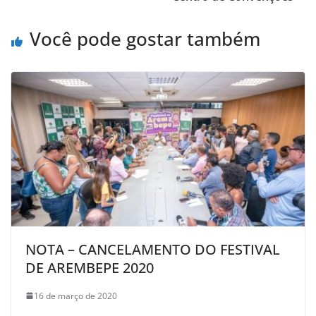
p
o
Você pode gostar também
k
NOTA – CANCELAMENTO DO FESTIVAL
DE AREMBEPE 2020
16 de março de 2020